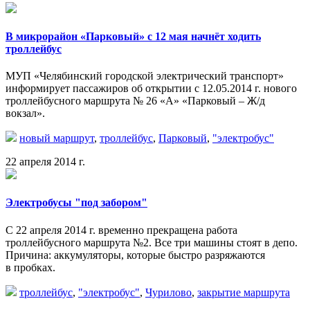
В микрорайон «Парковый» с 12 мая начнёт ходить
троллейбус
МУП
«Челябинский
городской электрический транспорт»
информирует пассажиров об открытии с 12.05.2014 г. нового
троллейбусного маршрута № 26
«А
»
«Парковый
– Ж/д
вокзал».
новый маршрут
,
троллейбус
,
Парковый
,
"электробус"
22 апреля 2014 г.
Электробусы "под забором"
С 22 апреля 2014 г. временно прекращена работа
троллейбусного маршрута №2. Все три машины стоят в депо.
Причина: аккумуляторы, которые быстро разряжаются
в пробках.
троллейбус
,
"электробус"
,
Чурилово
,
закрытие маршрута