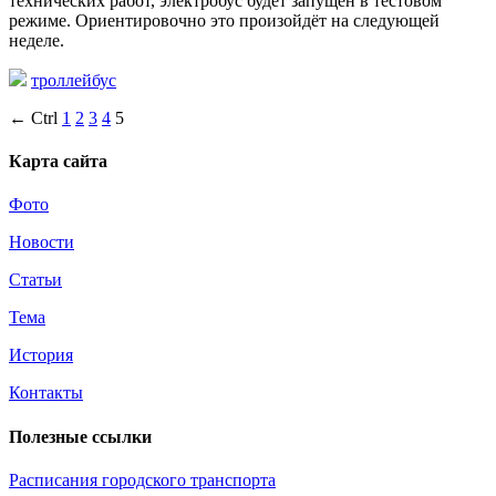
технических работ, электробус будет запущен в тестовом
режиме. Ориентировочно это произойдёт на следующей
неделе.
троллейбус
← Ctrl
1
2
3
4
5
Карта сайта
Фото
Новости
Статьи
Тема
История
Контакты
Полезные ссылки
Расписания городского транспорта