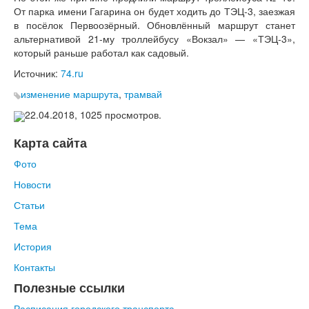
От парка имени Гагарина он будет ходить до ТЭЦ-3, заезжая
Контакты
в посёлок Первоозёрный. Обновлённый маршрут станет
альтернативой 21-му троллейбусу
«Вокзал
» —
«ТЭЦ
-3»,
который раньше работал как садовый.
Источник:
74.ru
изменение маршрута
,
трамвай
22.04.2018,
1025
просмотров.
Карта сайта
Фото
Новости
Статьи
Тема
История
Контакты
Полезные ссылки
Расписания городского транспорта