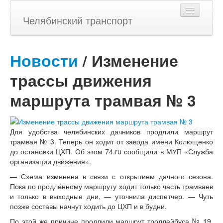
Челябинский транспорт
Новости
/ Изменение
Главная
трассы движения
Фото
маршрута трамвая № 3
Новости
Для удобства челябинских дачников продлили маршрут
трамвая № 3. Теперь он ходит от завода имени Колющенко
Статьи
до остановки ЦХП. Об этом 74.ru сообщили в МУП
«Служба
организации движения».
Темы
— Схема изменена в связи с открытием дачного сезона.
Пока по продлённому маршруту ходит только часть трамваев
и только в выходные дни, — уточнила диспетчер. — Чуть
История
позже составы начнут ходить до ЦХП и в будни.
По этой же причине продлили маршрут троллейбуса № 19.