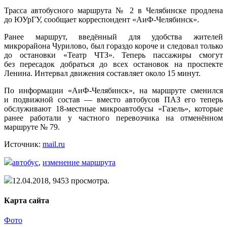
Трасса автобусного маршрута № 2 в Челябинске продлена
до ЮУрГУ, сообщает корреспондент
«АиФ
-Челябинск».
Ранее маршрут, введённый для удобства жителей
микрорайона Чурилово, был гораздо короче и следовал только
до остановки
«Театр
ЧТЗ». Теперь пассажиры смогут
без пересадок добраться до всех остановок на проспекте
Ленина. Интервал движения составляет около 15 минут.
По информации
«АиФ
-Челябинск», на маршруте сменился
и подвижной состав — вместо автобусов ПАЗ его теперь
обслуживают 18-местные микроавтобусы
«Газель
», которые
ранее работали у частного перевозчика на отменённом
маршруте № 79.
Источник:
mail.ru
автобус
,
изменение маршрута
12.04.2018,
9453
просмотра.
Карта сайта
Фото