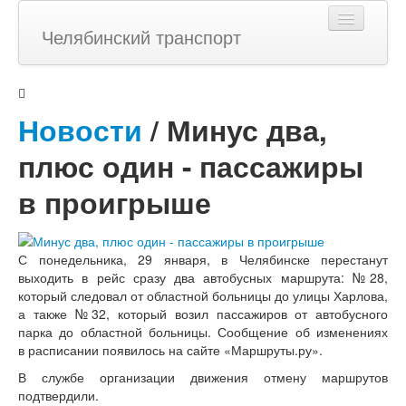
Челябинский транспорт
Главная
Новости
/ Минус два,
плюс один - пассажиры
Фото
в проигрыше
Новости
С понедельника, 29 января, в Челябинске перестанут
Статьи
выходить в рейс сразу два автобусных маршрута: №28,
который следовал от областной больницы до улицы Харлова,
а также №32, который возил пассажиров от автобусного
Темы
парка до областной больницы. Сообщение об изменениях
в расписании появилось на сайте
«Маршруты
.ру».
В службе организации движения отмену маршрутов
История
подтвердили.